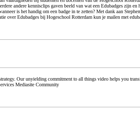
n vaardigheden bij studenten en docenten van de Hogeschool Rotterdam
eerdere andere kennisclips gaven beeld van wat een Edubadges zijn en
 wanneer is het handig om een badge in te zetten? Met dank aan Stephe
rmatie over Edubadges bij Hogeschool Rotterdam kun je mailen met edu
 strategy. Our unyielding commitment to all things video helps you tran
Services Mediasite Community