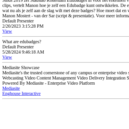
Sinds 2019 zet Stadslab Rotterdam Edubadges in voor het erkennen va
clips, vertelt Manon hoe je zelf een Edubadge kunt ontwikkelen. De 
wat nu als je zelf aan de slag wilt met deze badges? Hoe moet dat en
Manon Mostert - van der Sar (script & presentatie). Voor meer info
Default Presenter
2/20/2023 3:15:28 PM
View
What are edubadges?
Default Presenter
5/28/2024 9:46:18 AM
View
Mediasite Showcase
Mediasite's the trusted cornerstone of any campus or enterprise video
Webcasting Video Content Management Video Delivery Integration 
Powered By Mediasite - Enterprise Video Platform
Mediasite
Enghouse Interactive