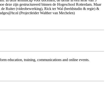
. In deze kennisclip voor docenten, de derde in een serie van 3
 hoe deze zijn gestructureerd binnen de Hogeschool Rotterdam. Maar
n de Ruiter (videobewerking), Rick ter Wal (beeldstudio & regie) &
badges@hr.nl (Projectleider Walther van Mechelen)
sform education, training, communications and online events.