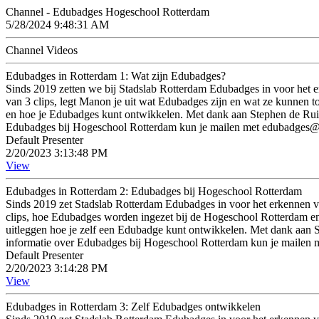
Channel - Edubadges Hogeschool Rotterdam
5/28/2024 9:48:31 AM
Channel Videos
Edubadges in Rotterdam 1: Wat zijn Edubadges?
Sinds 2019 zetten we bij Stadslab Rotterdam Edubadges in voor het e
van 3 clips, legt Manon je uit wat Edubadges zijn en wat ze kunnen 
en hoe je Edubadges kunt ontwikkelen. Met dank aan Stephen de Ruite
Edubadges bij Hogeschool Rotterdam kun je mailen met edubadges@hr
Default Presenter
2/20/2023 3:13:48 PM
View
Edubadges in Rotterdam 2: Edubadges bij Hogeschool Rotterdam
Sinds 2019 zet Stadslab Rotterdam Edubadges in voor het erkennen va
clips, hoe Edubadges worden ingezet bij de Hogeschool Rotterdam en 
uitleggen hoe je zelf een Edubadge kunt ontwikkelen. Met dank aan S
informatie over Edubadges bij Hogeschool Rotterdam kun je mailen 
Default Presenter
2/20/2023 3:14:28 PM
View
Edubadges in Rotterdam 3: Zelf Edubadges ontwikkelen